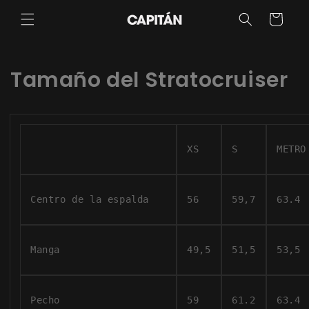
Ir
directamente
Carrito
al contenido
Tamaño del Stratocruiser
XS
S
METRO
Centro de la espalda
56
59,7
63.4
Manga
49,5
51,5
53,5
Pecho
59
61.2
63.4