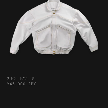
ストラートクルーザー
通
¥45,000 JPY
常
価
格